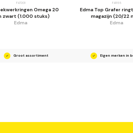
F47201
F41155
ekwerkringen Omega 20
Edma Top Grafer ring
zwart (1.000 stuks)
magazijn (20/22
Edma
Edma
Groot assortiment
Eigen merken in 