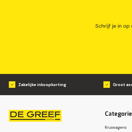
Schrijf je in o
Zakelijke inkoopkorting
Groot as
Categori
Kruiwagens