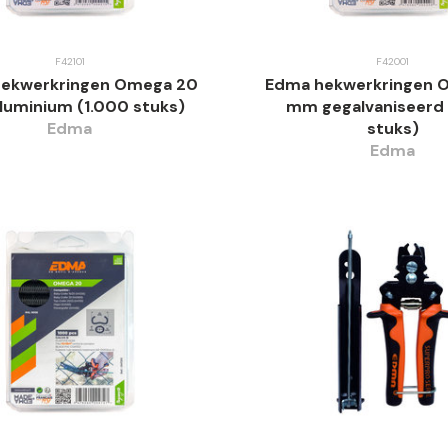
F42101
F42001
ekwerkringen Omega 20
Edma hekwerkringen 
uminium (1.000 stuks)
mm gegalvaniseerd 
Edma
stuks)
Edma