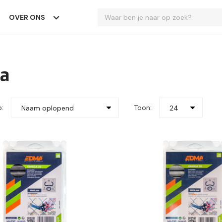
OVER ONS
a
p:
Toon:
Naam oplopend
24