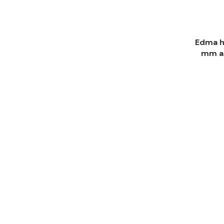
Edma h
mm al