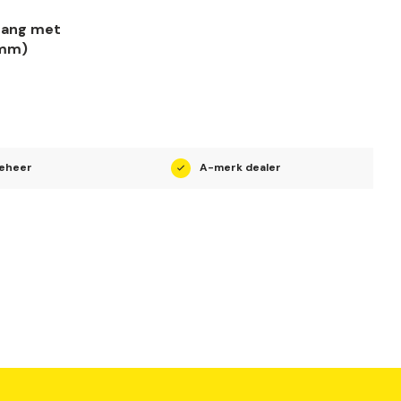
tang met
 mm)
beheer
A-merk dealer