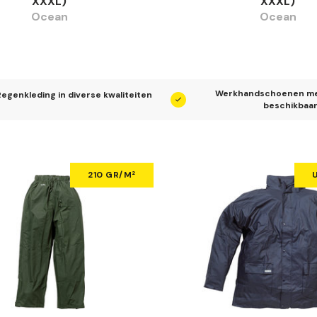
XXXL)
XXXL)
Ocean
Ocean
Werkhandschoenen me
egenkleding in diverse kwaliteiten
beschikbaa
210 GR/M²