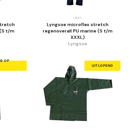
LR13/L
stretch
Lyngsoe microflex stretch
(S t/m
regenoverall PU marine (S t/m
XXXL)
Lyngsoe
NG OP
UITLOPEND