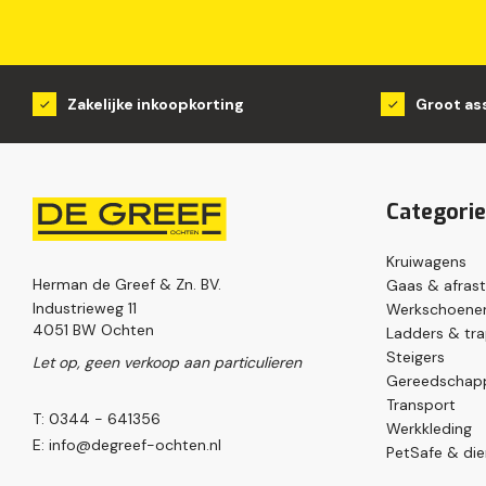
Zakelijke inkoopkorting
Groot as
Categori
Kruiwagens
Herman de Greef & Zn. BV.
Gaas & afrast
Industrieweg 11
Werkschoenen
4051 BW Ochten
Ladders & tr
Steigers
Let op, geen verkoop aan particulieren
Gereedschap
Transport
T: 0344 - 641356
Werkkleding
E:
info@degreef-ochten.nl
PetSafe & die