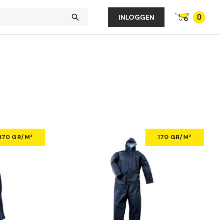
0
INLOGGEN
170 GR/M²
170 GR/M²