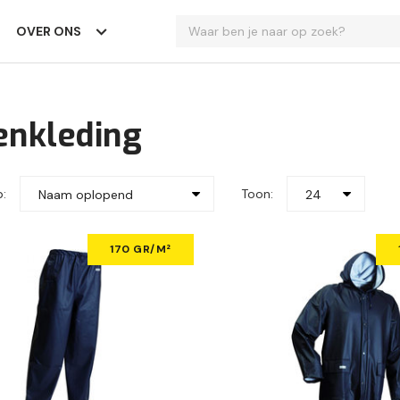
OVER ONS
enkleding
p:
Toon:
Naam oplopend
24
170 GR/M²