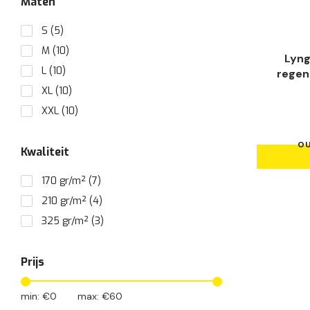
Maten
S
(5)
M
(10)
Lyng
L
(10)
regen
XL
(10)
XXL
(10)
XXXL
(10)
OU
Kwaliteit
170 gr/m²
(7)
210 gr/m²
(4)
325 gr/m²
(3)
Prijs
min: €
0
max: €
60