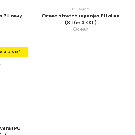
EK020045/S
s PU navy
Ocean stretch regenjas PU olive
(S t/m XXXL)
Ocean
210 GR/M²
verall PU
XL)