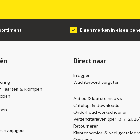
sortiment
Eigen merken in eigen beh
eën
Direct naar
Inloggen
ering
Wachtwoord vergeten
, laarzen & klompen
appen
Acties & laatste nieuws
Catalogi & downloads
pen
Onderhoud werkschoenen
Verzendtarieven (per 13-7-2026
Retourneren
renverjagers
Klantenservice & veel gestelde 
Over ons