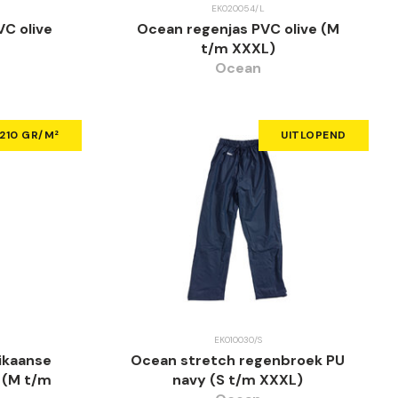
EK020054/L
C olive
Ocean regenjas PVC olive (M
t/m XXXL)
Ocean
210 GR/M²
UITLOPEND
EK010030/S
ikaanse
Ocean stretch regenbroek PU
e (M t/m
navy (S t/m XXXL)