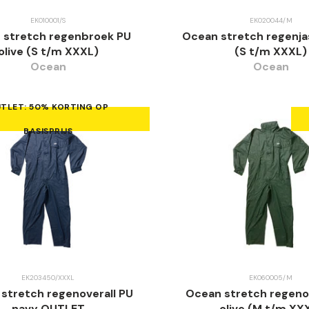
EK010001/S
EK020044/M
 stretch regenbroek PU
Ocean stretch regenja
olive (S t/m XXXL)
(S t/m XXXL)
Ocean
Ocean
TLET: 50% KORTING OP
BASISPRIJS
EK203450/XXXL
EK060005/M
stretch regenoverall PU
Ocean stretch regeno
navy OUTLET
olive (M t/m XX