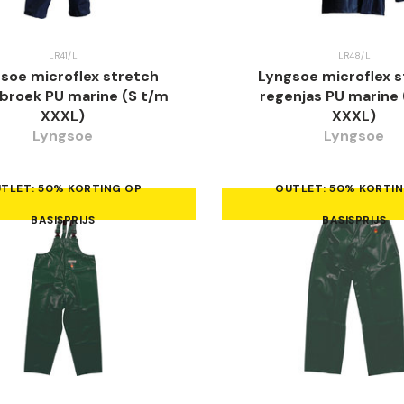
LR41/L
LR48/L
soe microflex stretch
Lyngsoe microflex 
broek PU marine (S t/m
regenjas PU marine 
XXXL)
XXXL)
Lyngsoe
Lyngsoe
TLET: 50% KORTING OP
OUTLET: 50% KORTI
BASISPRIJS
BASISPRIJS