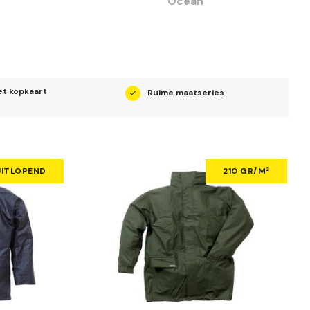
Ocean
t kopkaart
Ruime maatseries
r
UITLOPEND
210 GR/M²