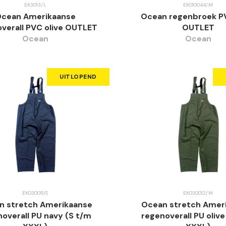
EK3013/L
EK010044/M
cean Amerikaanse
Ocean regenbroek PV
verall PVC olive OUTLET
OUTLET
Ocean
Ocean
UITLOPEND
EK030011/S
EK030012/M
n stretch Amerikaanse
Ocean stretch Amer
overall PU navy (S t/m
regenoverall PU oliv