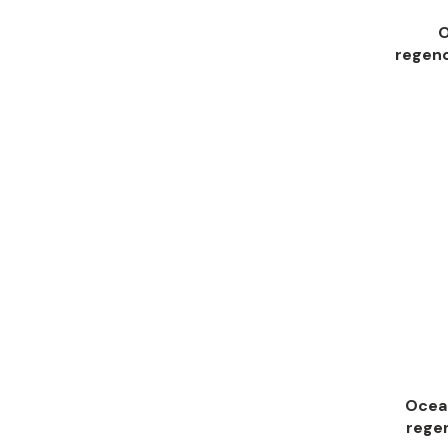
O
regeno
Ocea
regen