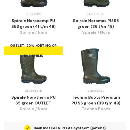
EL75600/41
EL75572/36
Spirale Noracomp PU
Spirale Noramax PU S5
S5S groen (41 t/m 48)
groen (36 t/m 49)
Spirale / Nora
Spirale / Nora
OUTLET: 50% KORTING OP
BASISPRIJS
EL75555/41
EL15540/39
Spirale Noratherm PU
Techno Boots Premium
S5 groen OUTLET
PU S5 groen (39 t/m 49)
Spirale / Nora
Techno Boots
en
Baak met GO & RELAX systeem (patent)