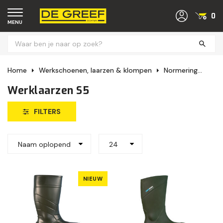
0
MENU
Home
Werkschoenen, laarzen & klompen
Normering
Wer
Werklaarzen S5
FILTERS
Naam oplopend
24
NIEUW