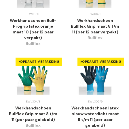
EW311/10
EW304/8
Werkhandschoen Bull-
Werkhandschoen
Progrip latex oranje
Bullflex Grip maat 8 t/m
maat 10 (per 12 paar
11 (per 12 paar verpakt)
verpakt)
Bullflex
Bullflex
KOPKAART VERPAKKING
KOPKAART VERPAKKING
EWL304/8
EWL305/9
Werkhandschoen
Werkhandschoen latex
Bullflex Grip maat 8 t/m
blauw waterdicht maat
11 (per paar gelabeld)
9 t/m 11 (per paar
Bullflex
gelabeld)