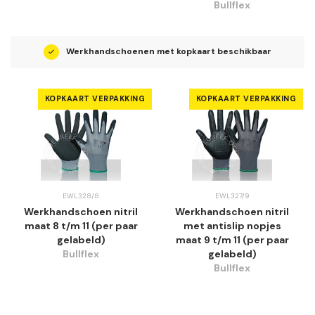
Bullflex
Werkhandschoenen met kopkaart beschikbaar
KOPKAART VERPAKKING
KOPKAART VERPAKKING
EWL328/8
EWL327/9
Werkhandschoen nitril
Werkhandschoen nitril
maat 8 t/m 11 (per paar
met antislip nopjes
gelabeld)
maat 9 t/m 11 (per paar
Bullflex
gelabeld)
Bullflex