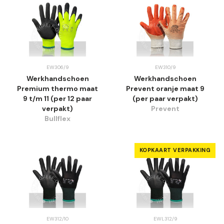
EW306/9
EW310/9
Werkhandschoen
Werkhandschoen
Premium thermo maat
Prevent oranje maat 9
9 t/m 11 (per 12 paar
(per paar verpakt)
verpakt)
Prevent
Bullflex
KOPKAART VERPAKKING
EW312/10
EWL312/9