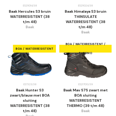
ES211014/38
ES211024/38
Baak Hercules S3 bruin
Baak Himalaya S3 bruin
WATERRESISTENT (38
THINSULATE
t/m 48)
WATERRESISTENT (38
Baak
t/m 48)
Baak
BOA / WATERRESISTENT /
BOA / WATERRESISTENT
THERMO
ES7323/38
ES217013/39
Baak Hunter S3
Baak Mav S7S zwart met
zwart/blauw met BOA
BOA sluiting
sluiting
WATERRESISTENT
WATERRESISTENT (38
THERMO (39 t/m 48)
t/m 48)
Baak