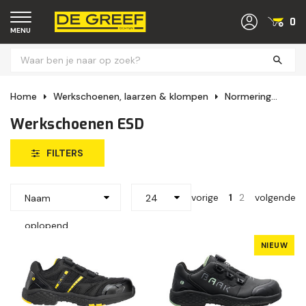
0
MENU
Home
Werkschoenen, laarzen & klompen
Normering
Wer
Werkschoenen ESD
FILTERS
vorige
1
2
volgende
Naam
24
oplopend
NIEUW