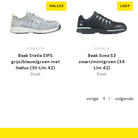
HALLUX
LADY
ES214072/35
ES3218/34
Baak Stella S1PS
Baak Svea S3
grijs/blauw/groen met
zwart/mintgroen (34
Hallux (35 t/m 42)
t/m 42)
Baak
Baak
vorige
1
2
volgende