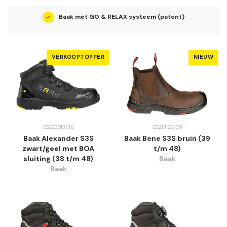
en
Baak met GO & RELAX systeem (patent)
VERKOOPTOPPER
NIEUW
ES223013/38
ES213123/39
Baak Alexander S3S
Baak Bene S3S bruin (39
zwart/geel met BOA
t/m 48)
sluiting (38 t/m 48)
Baak
Baak