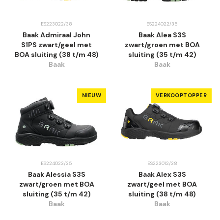
ES223022/38
ES224022/35
Baak Admiraal John
Baak Alea S3S
S1PS zwart/geel met
zwart/groen met BOA
BOA sluiting (38 t/m 48)
sluiting (35 t/m 42)
Baak
Baak
NIEUW
VERKOOPTOPPER
ES224023/35
ES223012/38
Baak Alessia S3S
Baak Alex S3S
zwart/groen met BOA
zwart/geel met BOA
sluiting (35 t/m 42)
sluiting (38 t/m 48)
Baak
Baak