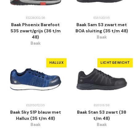
ES226002/36
ES5520/35
Baak Phoenix Barefoot
Baak Sam S3 zwart met
S3S zwart/grijs (36 t/m
BOA sluiting (35 t/m 48)
48)
Baak
Baak
HALLUX
LICHTGEWICHT
ES215072/35
ES5518/38
Baak Sky S1P blauw met
Baak Stan S3 zwart (38
Hallux (35 t/m 48)
t/m 48)
Baak
Baak