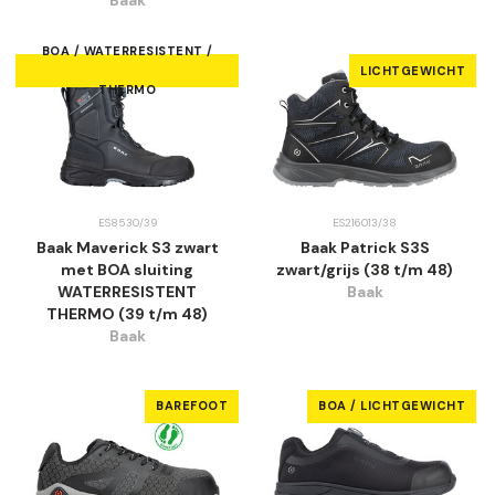
Baak
BOA / WATERRESISTENT /
LICHTGEWICHT
THERMO
ES8530/39
ES216013/38
Baak Maverick S3 zwart
Baak Patrick S3S
met BOA sluiting
zwart/grijs (38 t/m 48)
WATERRESISTENT
Baak
THERMO (39 t/m 48)
Baak
BAREFOOT
BOA / LICHTGEWICHT