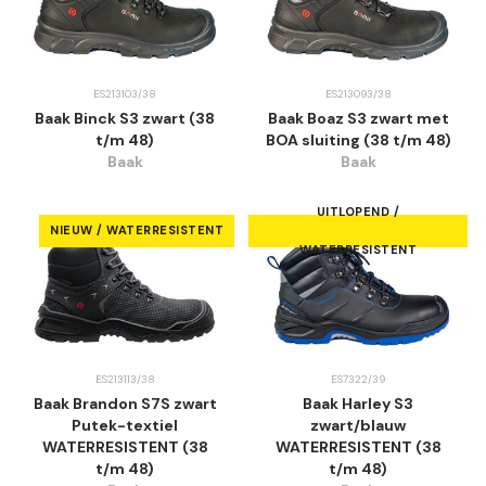
ES213103/38
ES213093/38
Baak Binck S3 zwart (38
Baak Boaz S3 zwart met
t/m 48)
BOA sluiting (38 t/m 48)
Baak
Baak
UITLOPEND /
NIEUW / WATERRESISTENT
WATERRESISTENT
ES213113/38
ES7322/39
Baak Brandon S7S zwart
Baak Harley S3
Putek-textiel
zwart/blauw
WATERRESISTENT (38
WATERRESISTENT (38
t/m 48)
t/m 48)