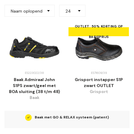
Naam oplopend
24
OUTLET: 50% KORTING OP
BASISPRIJS
ES223022/38
ES71609/39
Baak Admiraal John
Grisport instapper S1P
S1PS zwart/geel met
zwart OUTLET
BOA sluiting (38 t/m 48)
Grisport
Baak
en
Baak met GO & RELAX systeem (patent)