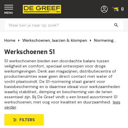
0
MENU
Home
Werkschoenen, laarzen & klompen
Normering
Wer
Werkschoenen S1
S1 werkschoenen bieden een doordachte balans tussen
veiligheid en comfort, speciaal ontworpen voor droge
werkomgevingen. Denk aan magazijnen, distributiecentra of
productieruimtes waar geen direct contact met water of
vocht plaatsvindt. De S1-normering staat garant voor
basisbescherming en is daarmee ideaal voor werkzaamheden
waarbij stabiliteit, demping en bescherming van de tenen
essentieel zijn. Bij De Greef vindt u een breed assortiment S1
werkschoenen, met oog voor kwaliteit en duurzaamheid.
lees
verder
FILTERS