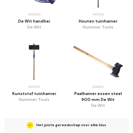
DW6200
HHT204
De Wit handhei
Houten tuinhamer
De Wit
Hummer Tools
HHT205
DW6102
Kunststof tuinhamer
Paalhamer essen steel
Hummer Tools
900 mm De Wit
De Wit
Het juiste gereedschap voor elke klus