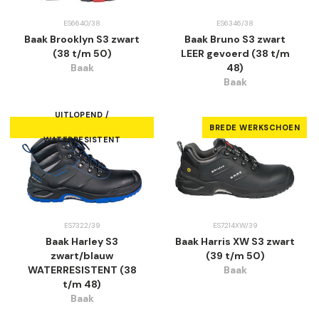
ES6640/38
ES6346/38
Baak Brooklyn S3 zwart
Baak Bruno S3 zwart
(38 t/m 50)
LEER gevoerd (38 t/m
Baak
48)
Baak
UITLOPEND /
BREDE WERKSCHOEN
WATERRESISTENT
ES7322/39
ES7214XW/39
Baak Harley S3
Baak Harris XW S3 zwart
zwart/blauw
(39 t/m 50)
WATERRESISTENT (38
Baak
t/m 48)
Baak