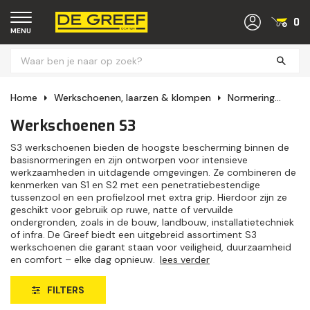
0
MENU
Home
Werkschoenen, laarzen & klompen
Normering
Wer
Werkschoenen S3
S3 werkschoenen bieden de hoogste bescherming binnen de
basisnormeringen en zijn ontworpen voor intensieve
werkzaamheden in uitdagende omgevingen. Ze combineren de
kenmerken van S1 en S2 met een penetratiebestendige
tussenzool en een profielzool met extra grip. Hierdoor zijn ze
geschikt voor gebruik op ruwe, natte of vervuilde
ondergronden, zoals in de bouw, landbouw, installatietechniek
of infra. De Greef biedt een uitgebreid assortiment S3
werkschoenen die garant staan voor veiligheid, duurzaamheid
en comfort – elke dag opnieuw.
lees verder
FILTERS