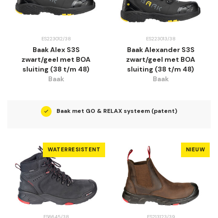
ES223012/38
ES223013/38
Baak Alex S3S
Baak Alexander S3S
zwart/geel met BOA
zwart/geel met BOA
sluiting (38 t/m 48)
sluiting (38 t/m 48)
Baak
Baak
en
Baak met GO & RELAX systeem (patent)
WATERRESISTENT
NIEUW
ES6645/38
ES213123/39