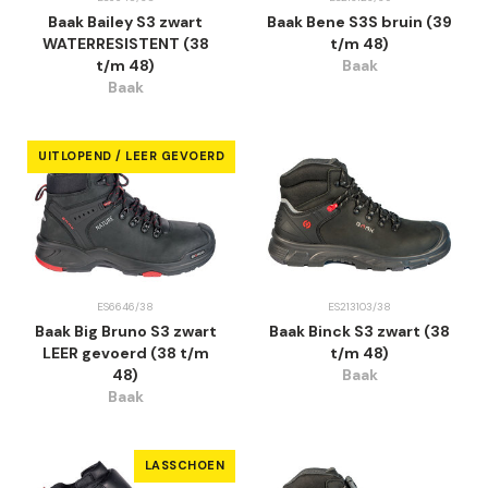
Baak Bailey S3 zwart
Baak Bene S3S bruin (39
WATERRESISTENT (38
t/m 48)
t/m 48)
Baak
Baak
UITLOPEND / LEER GEVOERD
ES6646/38
ES213103/38
Baak Big Bruno S3 zwart
Baak Binck S3 zwart (38
LEER gevoerd (38 t/m
t/m 48)
48)
Baak
Baak
LASSCHOEN