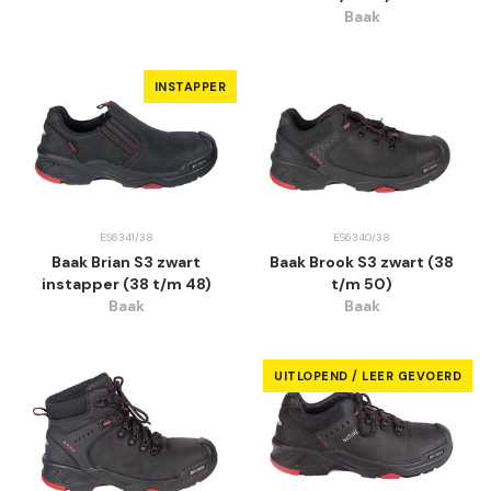
Baak
INSTAPPER
ES6341/38
ES6340/38
Baak Brian S3 zwart
Baak Brook S3 zwart (38
instapper (38 t/m 48)
t/m 50)
Baak
Baak
UITLOPEND / LEER GEVOERD