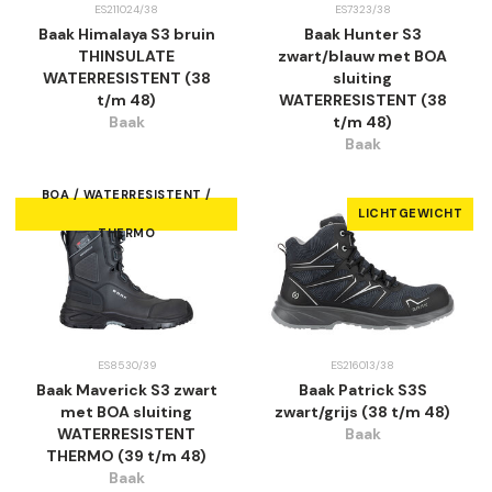
ES211024/38
ES7323/38
Baak Himalaya S3 bruin
Baak Hunter S3
THINSULATE
zwart/blauw met BOA
WATERRESISTENT (38
sluiting
t/m 48)
WATERRESISTENT (38
Baak
t/m 48)
Baak
BOA / WATERRESISTENT /
LICHTGEWICHT
THERMO
ES8530/39
ES216013/38
Baak Maverick S3 zwart
Baak Patrick S3S
met BOA sluiting
zwart/grijs (38 t/m 48)
WATERRESISTENT
Baak
THERMO (39 t/m 48)
Baak