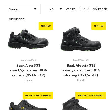
vorige
1
2
3
volgende
Naam
24
oplopend
NIEUW
NIEUW
ES224022/35
ES224023/35
Baak Alea S3S
Baak Alessia S3S
zwart/groen met BOA
zwart/groen met BOA
sluiting (35 t/m 42)
sluiting (35 t/m 42)
Baak
Baak
VERKOOPTOPPER
VERKOOPTOPPER