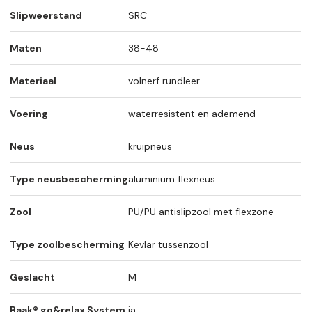
Slipweerstand
SRC
Maten
38-48
Materiaal
volnerf rundleer
Voering
waterresistent en ademend
Neus
kruipneus
Type neusbescherming
aluminium flexneus
Zool
PU/PU antislipzool met flexzone
Type zoolbescherming
Kevlar tussenzool
Geslacht
M
Baak® go&relax System
ja