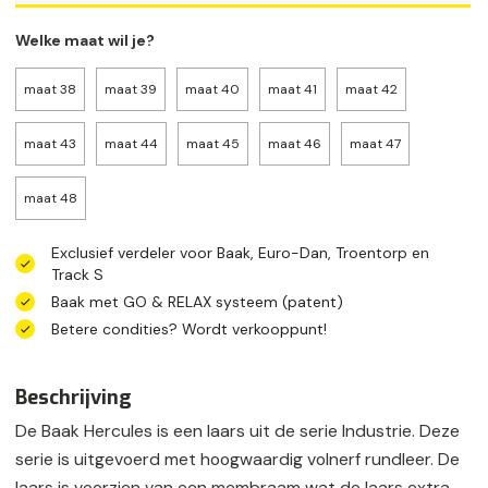
Welke maat wil je?
maat 38
maat 39
maat 40
maat 41
maat 42
maat 43
maat 44
maat 45
maat 46
maat 47
maat 48
Exclusief verdeler voor Baak, Euro-Dan, Troentorp en
Track S
Baak met GO & RELAX systeem (patent)
Betere condities? Wordt verkooppunt!
Beschrijving
De Baak Hercules is een laars uit de serie Industrie. Deze
serie is uitgevoerd met hoogwaardig volnerf rundleer. De
laars is voorzien van een membraam wat de laars extra