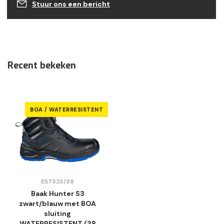
Stuur ons een bericht
Recent bekeken
BOA / WATERRESISTENT
ES7323/38
Baak Hunter S3
zwart/blauw met BOA
sluiting
WATERRESISTENT (38