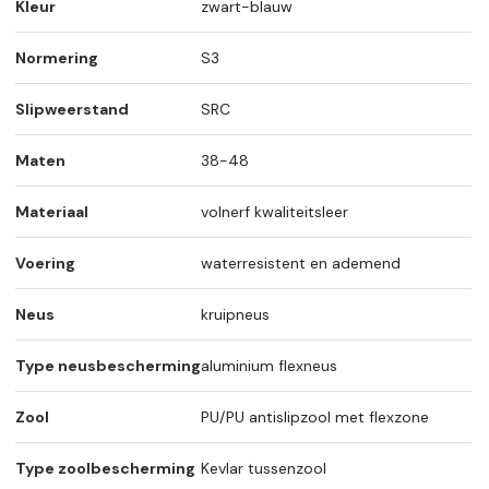
Kleur
zwart-blauw
Normering
S3
Slipweerstand
SRC
Maten
38-48
Materiaal
volnerf kwaliteitsleer
Voering
waterresistent en ademend
Neus
kruipneus
Type neusbescherming
aluminium flexneus
Zool
PU/PU antislipzool met flexzone
Type zoolbescherming
Kevlar tussenzool