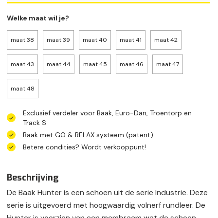
Welke maat wil je?
maat 38
maat 39
maat 40
maat 41
maat 42
maat 43
maat 44
maat 45
maat 46
maat 47
maat 48
Exclusief verdeler voor Baak, Euro-Dan, Troentorp en
Track S
Baak met GO & RELAX systeem (patent)
Betere condities? Wordt verkooppunt!
Beschrijving
De Baak Hunter is een schoen uit de serie Industrie. Deze
serie is uitgevoerd met hoogwaardig volnerf rundleer. De
Hunter is voorzien van een membraam wat de schoen