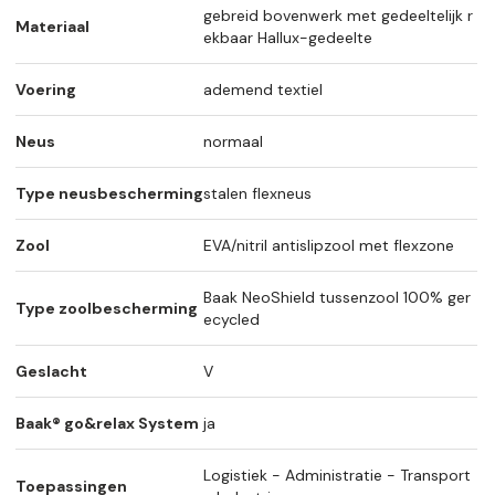
gebreid bovenwerk met gedeeltelijk r
Materiaal
ekbaar Hallux-gedeelte
Voering
ademend textiel
Neus
normaal
Type neusbescherming
stalen flexneus
Zool
EVA/nitril antislipzool met flexzone
Baak NeoShield tussenzool 100% ger
Type zoolbescherming
ecycled
Geslacht
V
Baak® go&relax System
ja
Logistiek - Administratie - Transport
Toepassingen