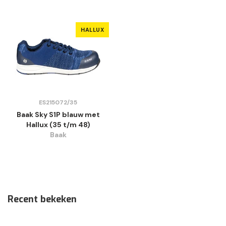
HALLUX
ES215072/35
Baak Sky S1P blauw met
Hallux (35 t/m 48)
Baak
Recent bekeken