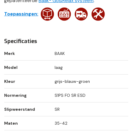
gepatenteerde
Baak® Go&Relax systeem
.
Toepassingen:
baaknieuw
Specificaties
Merk
BAAK
Model
laag
Kleur
grijs-blauw-groen
Normering
S1PS FO SR ESD
Slipweerstand
SR
Maten
35-42