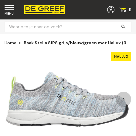
0
MENU
Home
Baak Stella S1PS grijs/blauw/groen met Hallux (35 t/m 42)
HALLUX