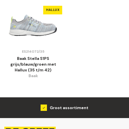
HALLUX
ES214072/35
Baak Stella S1PS
grijs/blauw/groen met
Hallux (35 t/m 42)
Baak
Groot assortiment