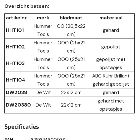
Overzicht batsen:
artikelnr
merk
bladmaat
materiaal
Hummer
OO (26,5x22
HHT101
gehard
Tools
cm)
Hummer
OOO (25x21
HHT102
gepolijst
Tools
cm)
Hummer
OOO (25x21
gepolijst met
HHT103
Tools
cm)
opstapjes
Hummer
OOO (25x21
ABC Ruhr Brillant
HHT104
Tools
cm)
gehard gepolijst
DW2038
De Wit
22x12 cm
gehard
gehard met
DW20380
De Wit
22x12 cm
opstapjes
Specificaties
EAN
8719874600033