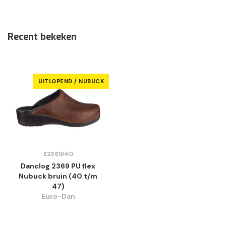
Recent bekeken
UITLOPEND / NUBUCK
E2369/40
Danclog 2369 PU flex
Nubuck bruin (40 t/m
47)
Euro-Dan