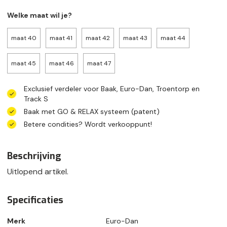
Welke maat wil je?
maat 40
maat 41
maat 42
maat 43
maat 44
maat 45
maat 46
maat 47
Exclusief verdeler voor Baak, Euro-Dan, Troentorp en
Track S
Baak met GO & RELAX systeem (patent)
Betere condities? Wordt verkooppunt!
Beschrijving
Uitlopend artikel.
Specificaties
Merk
Euro-Dan