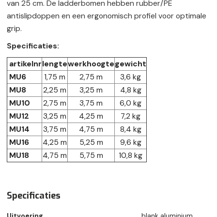
van 25 cm. De ladderbomen hebben rubber/PE
antislipdoppen en een ergonomisch profiel voor optimale
grip.
Specificaties:
artikelnr
lengte
werkhoogte
gewicht
MU6
1,75 m
2,75 m
3,6 kg
MU8
2,25 m
3,25 m
4,8 kg
MU10
2,75 m
3,75 m
6,0 kg
MU12
3,25 m
4,25 m
7,2 kg
MU14
3,75 m
4,75 m
8,4 kg
MU16
4,25 m
5,25 m
9,6 kg
MU18
4,75 m
5,75 m
10,8 kg
Specificaties
Uitvoering
blank aluminium