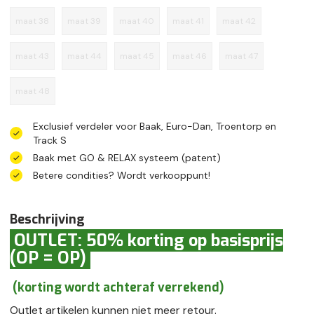
maat 38
maat 39
maat 40
maat 41
maat 42
maat 43
maat 44
maat 45
maat 46
maat 47
maat 48
Exclusief verdeler voor Baak, Euro-Dan, Troentorp en
Track S
Baak met GO & RELAX systeem (patent)
Betere condities? Wordt verkooppunt!
Beschrijving
OUTLET: 50% korting op basisprijs
(OP = OP)
(korting wordt achteraf verrekend)
Outlet artikelen kunnen niet meer retour.