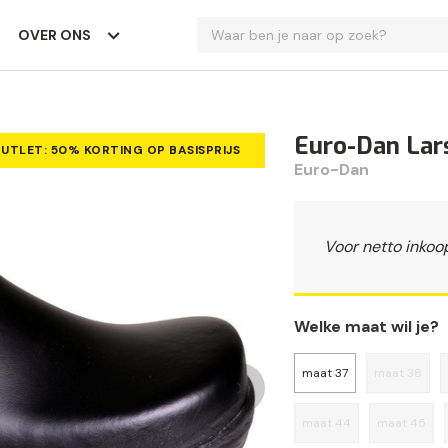
OVER ONS
Euro-Dan Lar
UTLET: 50% KORTING OP BASISPRIJS
Euro-Dan
Voor netto inkoo
Welke maat wil je?
maat 37
maat 38
maat 44
maat 45