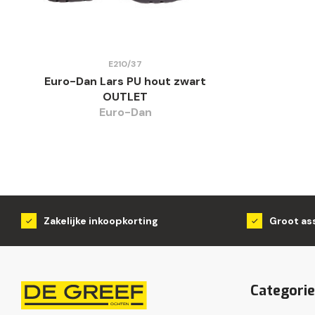
E210/37
Euro-Dan Lars PU hout zwart
OUTLET
Euro-Dan
Zakelijke inkoopkorting
Groot as
Categori