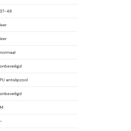
37-48
leer
leer
normaal
onbeveiligd
PU antislipzool
onbeveiligd
M
-