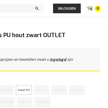
0
INLOGGEN
s PU hout zwart OUTLET
pprijzen en bestellen moet u
ingelogd
zijn
maat 39
maat 40
maat 41
maat 42
maat 43
maat 46
maat 47
maat 48