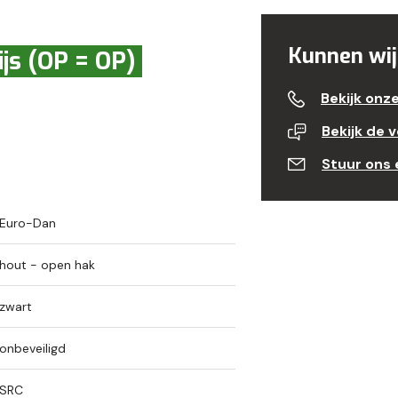
Kunnen wij
js (OP = OP)
Bekijk onz
Bekijk de 
Stuur ons 
Euro-Dan
hout - open hak
zwart
onbeveiligd
SRC