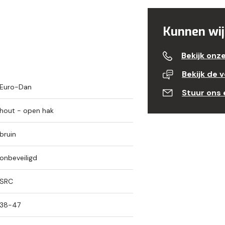
Kunnen wij
Bekijk onz
Bekijk de 
Euro-Dan
Stuur ons 
hout - open hak
bruin
onbeveiligd
SRC
38-47