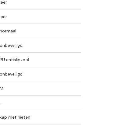
leer
leer
normaal
onbeveiligd
PU antislipzool
onbeveiligd
M
-
kap met nieten