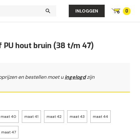
0
INLOGGEN
 PU hout bruin (38 t/m 47)
pprijzen en bestellen moet u
ingelogd
zijn
maat 40
maat 41
maat 42
maat 43
maat 44
maat 47