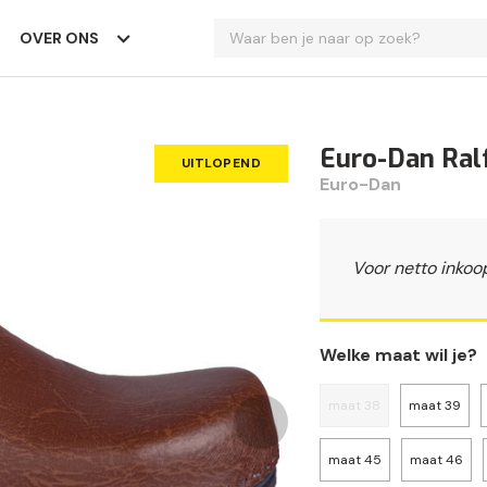
OVER ONS
Euro-Dan Ralf
UITLOPEND
Euro-Dan
Voor netto inkoo
Welke maat wil je?
maat 38
maat 39
maat 45
maat 46