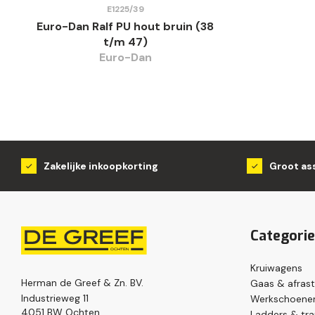
E1225/39
Euro-Dan Ralf PU hout bruin (38
t/m 47)
Euro-Dan
Zakelijke inkoopkorting
Groot as
Categori
Kruiwagens
Herman de Greef & Zn. BV.
Gaas & afrast
Industrieweg 11
Werkschoenen
4051 BW Ochten
Ladders & tr