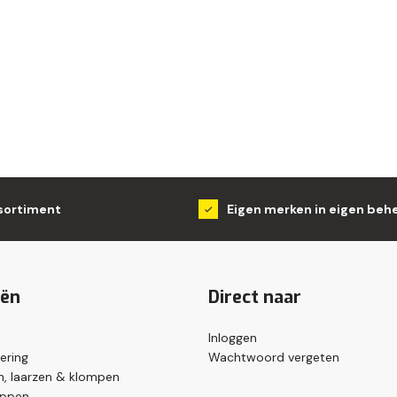
sortiment
Eigen merken in eigen beh
eën
Direct naar
Inloggen
ering
Wachtwoord vergeten
, laarzen & klompen
appen