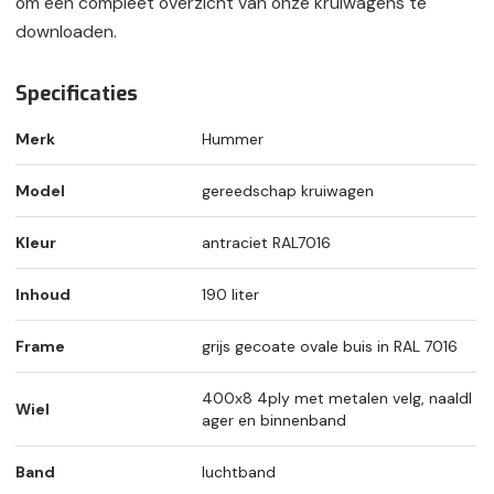
om een compleet overzicht van onze kruiwagens te
downloaden.
Specificaties
Merk
Hummer
Model
gereedschap kruiwagen
Kleur
antraciet RAL7016
Inhoud
190 liter
Frame
grijs gecoate ovale buis in RAL 7016
400x8 4ply met metalen velg, naaldl
Wiel
ager en binnenband
Band
luchtband