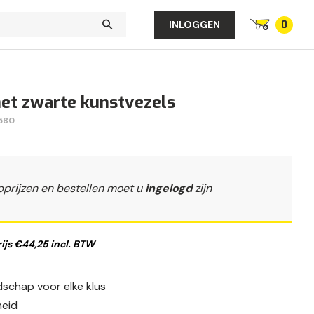
0
INLOGGEN
t zwarte kunstvezels
580
pprijzen en bestellen moet u
ingelogd
zijn
js €44,25 incl. BTW
dschap voor elke klus
eid