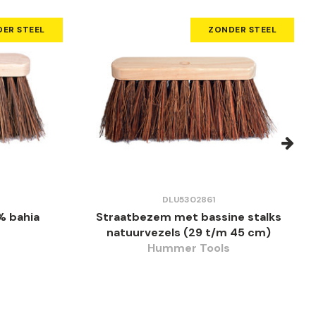
ER STEEL
ZONDER STEEL
DLU5302861
 bahia
Straatbezem met bassine stalks
natuurvezels (29 t/m 45 cm)
Hummer Tools