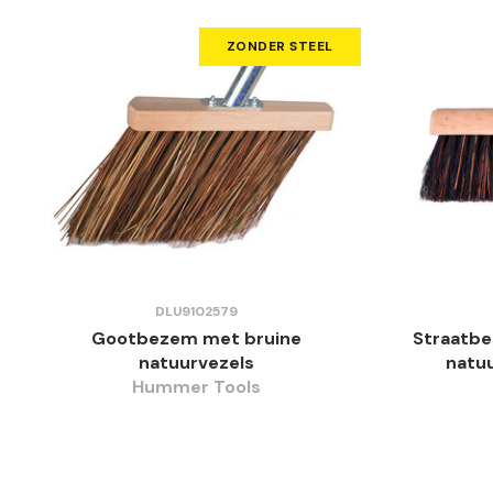
ZONDER STEEL
DLU9102579
Gootbezem met bruine
Straatbe
natuurvezels
natuu
Hummer Tools