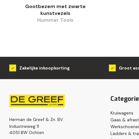
Gootbezem met zwarte
kunstvezels
Hummer Tools
Zakelijke inkoopkorting
Groot as
Categori
Kruiwagens
Herman de Greef & Zn. BV.
Gaas & afrast
Industrieweg 11
Werkschoenen
4051 BW Ochten
Ladders & tr