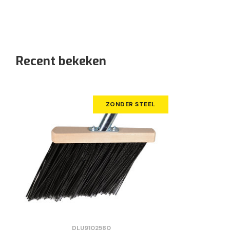
Recent bekeken
ZONDER STEEL
DLU9102580