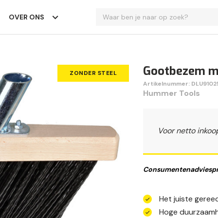
OVER ONS
Gootbezem me
ZONDER STEEL
Artikelnummer: DLU9102
Hummer Tools
Voor netto inkoo
Consumentenadviespri
Het juiste geree
Hoge duurzaamh