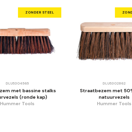
ZONDER STEEL
ZOND
DLU5304565
DLU5302862
zem met bassine stalks
Straatbezem met 50%
rvezels (ronde kap)
natuurvezels
Hummer Tools
Hummer Tools