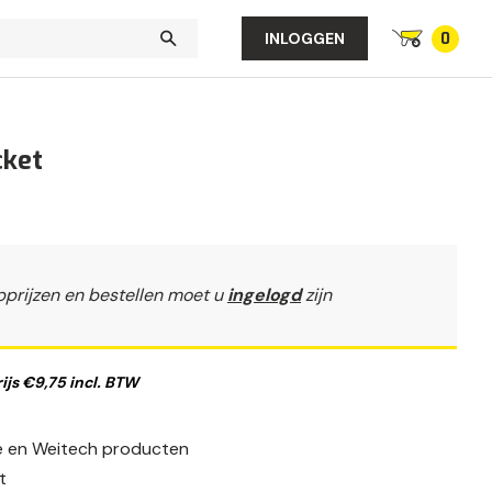
0
INLOGGEN
cket
pprijzen en bestellen moet u
ingelogd
zijn
js €9,75 incl. BTW
fe en Weitech producten
t