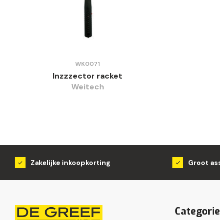
WK0071
Inzzzector racket
Weitech
Zakelijke inkoopkorting
Groot as
Categori