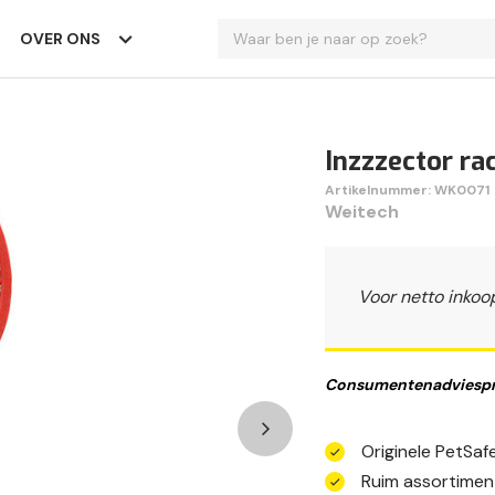
OVER ONS
Inzzzector ra
Artikelnummer: WK0071
Weitech
Voor netto inkoo
Consumentenadviespri
Originele PetSa
Ruim assortimen