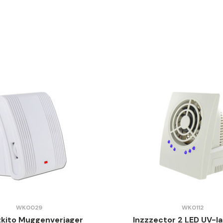
WK0029
WK0112
kito Muggenverjager
Inzzzector 2 LED UV-l