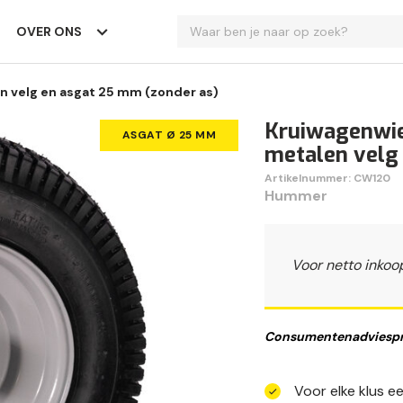
OVER ONS
n velg en asgat 25 mm (zonder as)
Kruiwagenwie
ASGAT Ø 25 MM
metalen velg
Artikelnummer: CW120
Hummer
Voor netto inkoo
Consumentenadviespri
Voor elke klus 