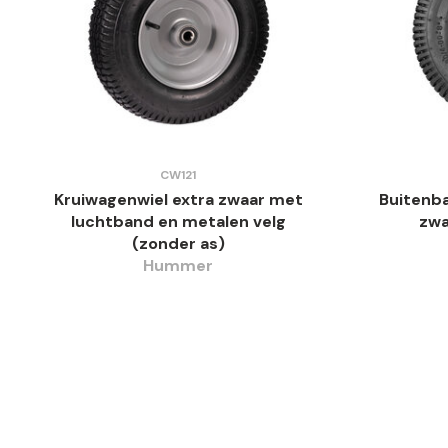
CW121
Kruiwagenwiel extra zwaar met
Buitenba
luchtband en metalen velg
zwa
(zonder as)
Hummer