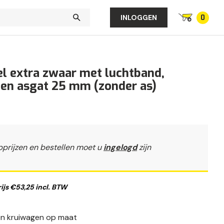
0
INLOGGEN
l extra zwaar met luchtband,
 en asgat 25 mm (zonder as)
pprijzen en bestellen moet u
ingelogd
zijn
js €53,25 incl. BTW
een kruiwagen op maat