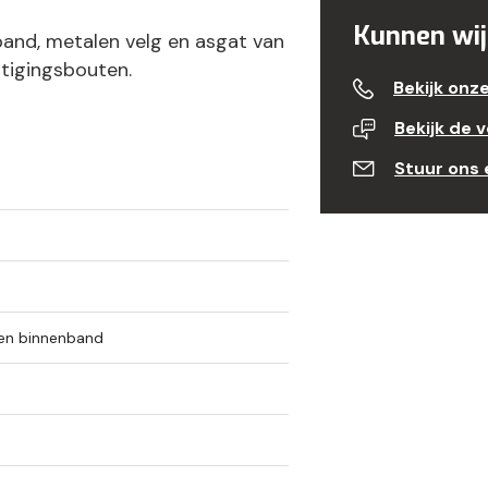
Kunnen wij
and, metalen velg en asgat van
stigingsbouten.
Bekijk onz
Bekijk de 
Stuur ons 
 en binnenband