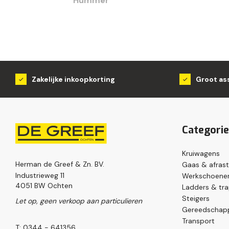
Hummer
Zakelijke inkoopkorting
Groot as
Categori
Kruiwagens
Herman de Greef & Zn. BV.
Gaas & afrast
Industrieweg 11
Werkschoenen
4051 BW Ochten
Ladders & tr
Steigers
Let op, geen verkoop aan particulieren
Gereedschap
Transport
T: 0344 - 641356