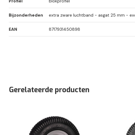
Profiel
blokprofiel
Bijzonderheden
extra zware luchtband - asgat 25 mm - exc
EAN
8717931450898
Gerelateerde producten