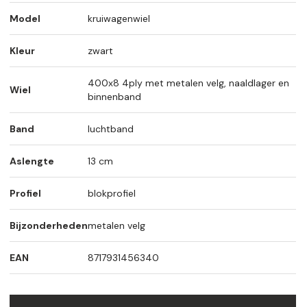
Model
kruiwagenwiel
Kleur
zwart
400x8 4ply met metalen velg, naaldlager en
Wiel
binnenband
Band
luchtband
Aslengte
13 cm
Profiel
blokprofiel
Bijzonderheden
metalen velg
EAN
8717931456340