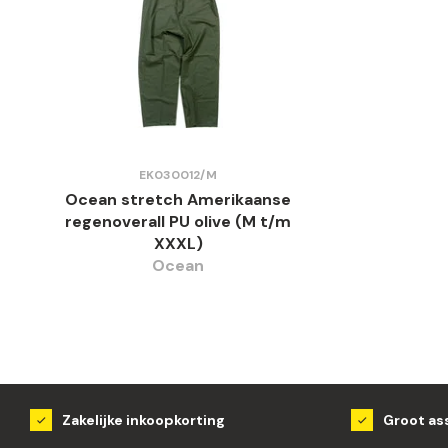
EK030012/M
Ocean stretch Amerikaanse
regenoverall PU olive (M t/m
XXXL)
Ocean
Zakelijke inkoopkorting
Groot as