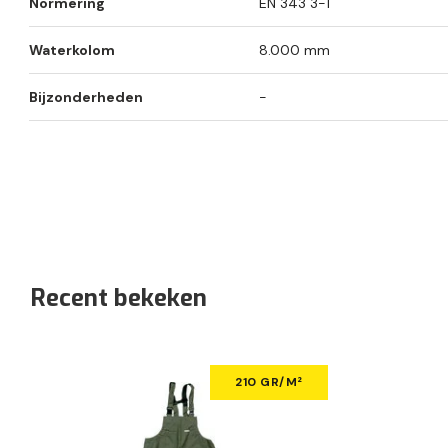
Normering
EN 343 3-1
Waterkolom
8.000 mm
Bijzonderheden
-
Recent bekeken
210 GR/M²