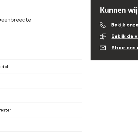
Kunnen wij
 beenbreedte
Bekijk onz
Bekijk de 
Stuur ons 
retch
ester