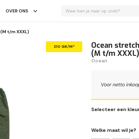
OVER ONS
 (M t/m XXXL)
Ocean stretch
210 GR/M²
(M t/m XXXL
Ocean
Voor netto inkoo
Selecteer een kleu
Welke maat wil je?