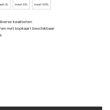
aat XL
maat XXL
maat XXXL
diverse kwaliteiten
en met kopkaart beschikbaar
s