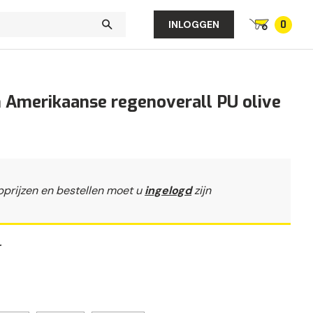
0
INLOGGEN
 Amerikaanse regenoverall PU olive
)
pprijzen en bestellen moet u
ingelogd
zijn
r