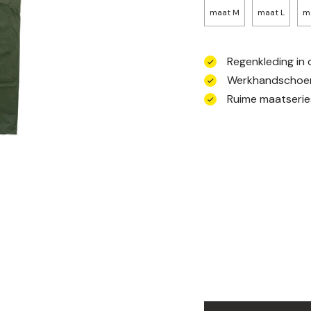
maat M
maat L
m
Regenkleding in 
Werkhandschoen
Ruime maatserie