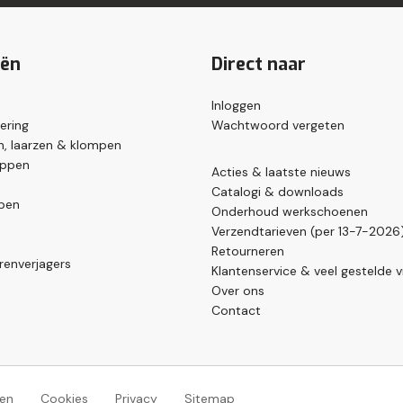
eën
Direct naar
Inloggen
ering
Wachtwoord vergeten
, laarzen & klompen
appen
Acties & laatste nieuws
Catalogi & downloads
pen
Onderhoud werkschoenen
Verzendtarieven (per 13-7-2026
Retourneren
renverjagers
Klantenservice & veel gestelde 
Over ons
Contact
en
Cookies
Privacy
Sitemap