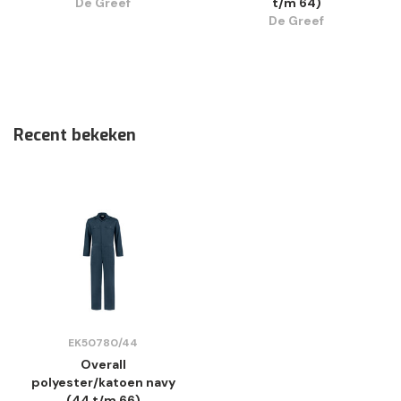
De Greef
t/m 64)
De Greef
Recent bekeken
EK50780/44
Overall
polyester/katoen navy
(44 t/m 66)