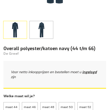
Overall polyester/katoen navy (44 t/m 66)
De Greef
Voor netto inkoopprijzen en bestellen moet u
ingelogd
zijn
Welke maat wil je?
maat 44
maat 46
maat 48
maat 50
maat 52