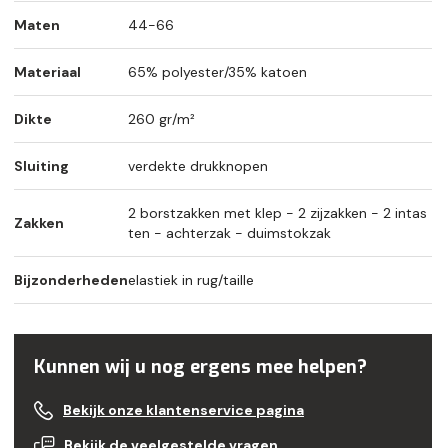
Maten
44-66
Materiaal
65% polyester/35% katoen
Dikte
260 gr/m²
Sluiting
verdekte drukknopen
2 borstzakken met klep - 2 zijzakken - 2 intas
Zakken
ten - achterzak - duimstokzak
Bijzonderheden
elastiek in rug/taille
Kunnen wij u nog ergens mee helpen?
Bekijk onze klantenservice pagina
Bekijk de veelgestelde vragen