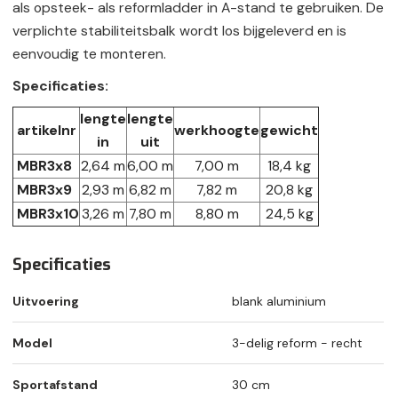
als opsteek- als reformladder in A-stand te gebruiken. De
verplichte stabiliteitsbalk wordt los bijgeleverd en is
eenvoudig te monteren.
Specificaties:
lengte
lengte
artikelnr
werkhoogte
gewicht
in
uit
MBR3x8
2,64 m
6,00 m
7,00 m
18,4 kg
MBR3x9
2,93 m
6,82 m
7,82 m
20,8 kg
MBR3x10
3,26 m
7,80 m
8,80 m
24,5 kg
Specificaties
Uitvoering
blank aluminium
Model
3-delig reform - recht
Sportafstand
30 cm