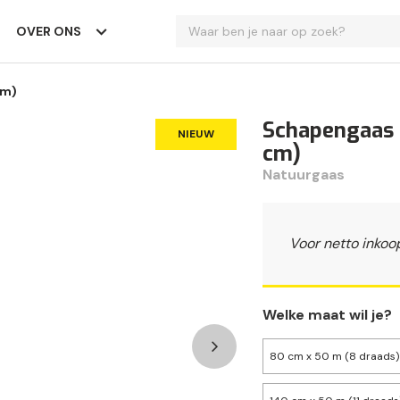
OVER ONS
cm)
Schapengaas 
NIEUW
cm)
Natuurgaas
Voor netto inkoo
Welke maat wil je?
80 cm x 50 m (8 draads)