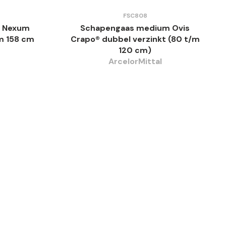
FSC808
p Nexum
Schapengaas medium Ovis
/m 158 cm
Crapo® dubbel verzinkt (80 t/m
120 cm)
ArcelorMittal