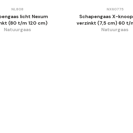
NL808
NX60775
pengaas licht Nexum
Schapengaas X-knoo
nkt (80 t/m 120 cm)
verzinkt (7,5 cm) 60 t
Natuurgaas
Natuurgaas