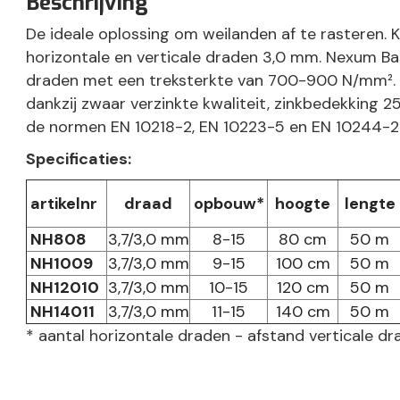
Beschrijving
De ideale oplossing om weilanden af te rasteren.
horizontale en verticale draden 3,0 mm. Nexum Bas
draden met een treksterkte van 700-900 N/mm².
dankzij zwaar verzinkte kwaliteit, zinkbedekking 
de normen EN 10218-2, EN 10223-5 en EN 10244-2
Specificaties:
artikelnr
draad
opbouw*
hoogte
lengte
NH808
3,7/3,0 mm
8-15
80 cm
50 m
NH1009
3,7/3,0 mm
9-15
100 cm
50 m
NH12010
3,7/3,0 mm
10-15
120 cm
50 m
NH14011
3,7/3,0 mm
11-15
140 cm
50 m
* aantal horizontale draden - afstand verticale d
NB22