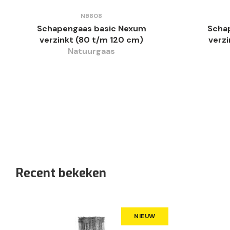
NB808
Schapengaas basic Nexum
Scha
verzinkt (80 t/m 120 cm)
verzi
Natuurgaas
Recent bekeken
NIEUW