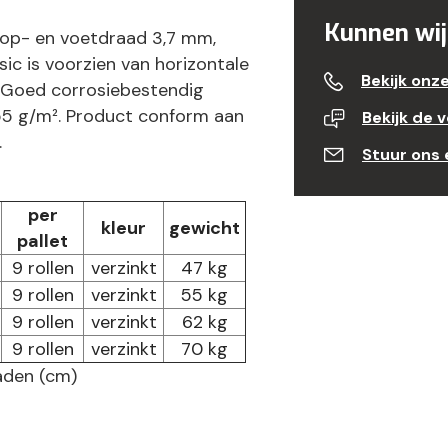
Kunnen wij
 Kop- en voetdraad 3,7 mm,
ic is voorzien van horizontale
Bekijk onz
 Goed corrosiebestendig
255 g/m². Product conform aan
Bekijk de 
.
Stuur ons 
per
kleur
gewicht
pallet
9 rollen
verzinkt
47 kg
9 rollen
verzinkt
55 kg
9 rollen
verzinkt
62 kg
9 rollen
verzinkt
70 kg
raden (cm)