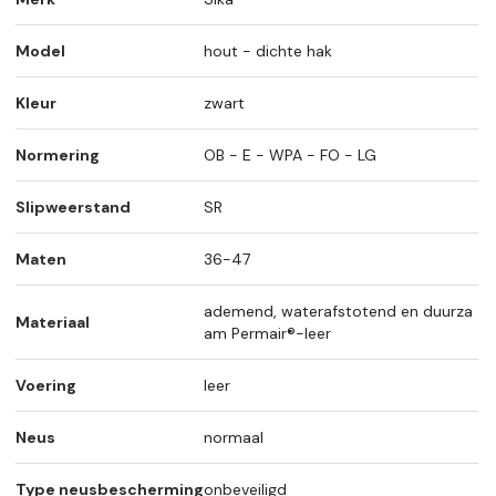
Model
hout - dichte hak
Kleur
zwart
Normering
OB - E - WPA - FO - LG
Slipweerstand
SR
Maten
36-47
ademend, waterafstotend en duurza
Materiaal
am Permair®-leer
Voering
leer
Neus
normaal
Type neusbescherming
onbeveiligd