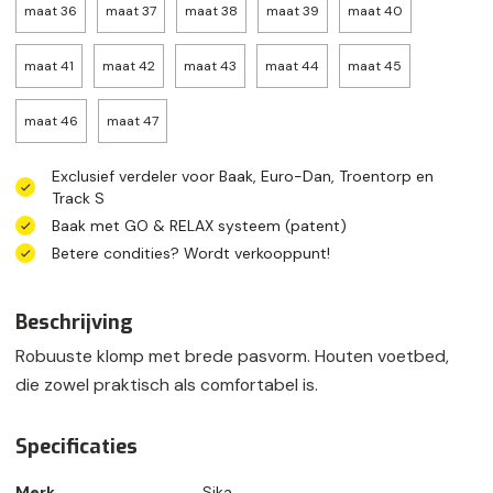
maat 36
maat 37
maat 38
maat 39
maat 40
maat 41
maat 42
maat 43
maat 44
maat 45
maat 46
maat 47
Exclusief verdeler voor Baak, Euro-Dan, Troentorp en
Track S
Baak met GO & RELAX systeem (patent)
Betere condities? Wordt verkooppunt!
Beschrijving
Robuuste klomp met brede pasvorm. Houten voetbed,
die zowel praktisch als comfortabel is.
Specificaties
Merk
Sika