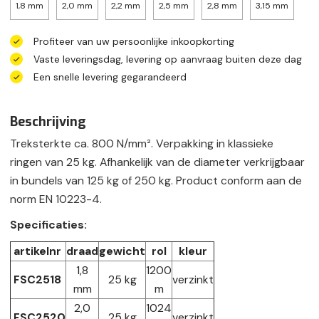
1,8 mm
2,0 mm
2,2 mm
2,5 mm
2,8 mm
3,15 mm
Profiteer van uw persoonlijke inkoopkorting
Vaste leveringsdag, levering op aanvraag buiten deze dag
Een snelle levering gegarandeerd
Beschrijving
Treksterkte ca. 800 N/mm². Verpakking in klassieke
ringen van 25 kg. Afhankelijk van de diameter verkrijgbaar
in bundels van 125 kg of 250 kg. Product conform aan de
norm EN 10223-4.
Specificaties:
artikelnr
draad
gewicht
rol
kleur
1,8
1200
FSC2518
25 kg
verzinkt
mm
m
2,0
1024
FSC2520
25 kg
verzinkt