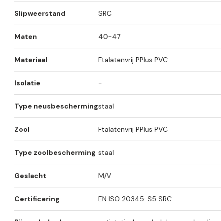
Slipweerstand
SRC
Maten
40-47
Materiaal
Ftalatenvrij PPlus PVC
Isolatie
-
Type neusbescherming
staal
Zool
Ftalatenvrij PPlus PVC
Type zoolbescherming
staal
Geslacht
M/V
Certificering
EN ISO 20345: S5 SRC