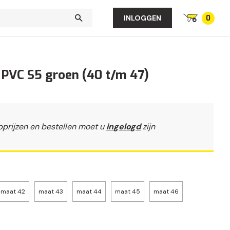
0
INLOGGEN
 PVC S5 groen (40 t/m 47)
pprijzen en bestellen moet u
ingelogd
zijn
maat 42
maat 43
maat 44
maat 45
maat 46