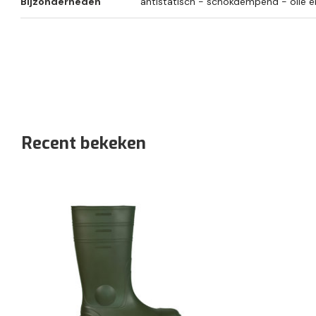
Bijzonderheden
antistatisch - schokdempend - olie 
Recent bekeken