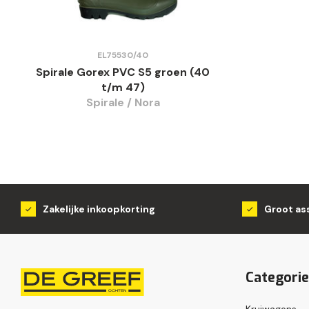
EL75530/40
Spirale Gorex PVC S5 groen (40
t/m 47)
Spirale / Nora
Zakelijke inkoopkorting
Groot as
Categori