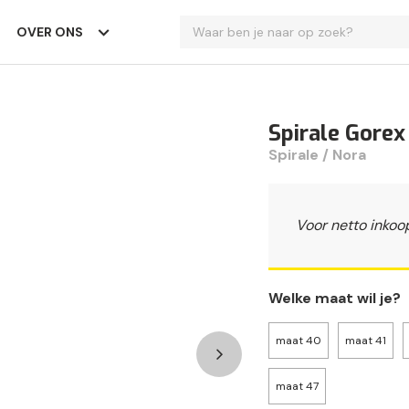
OVER ONS
Spirale Gorex
Spirale / Nora
Voor netto inkoo
Welke maat wil je?
maat 40
maat 41
maat 47