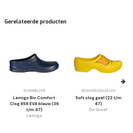
Gerelateerde producten
EL858BL/36
EK030G/22+23+24
Lemigo Bio Comfort
Soft clog geel (22 t/m
Clog 858 EVA blauw (36
47)
t/m 47)
De Greef
Lemigo