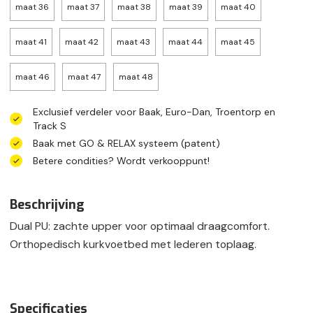
maat 36
maat 37
maat 38
maat 39
maat 40
maat 41
maat 42
maat 43
maat 44
maat 45
maat 46
maat 47
maat 48
Exclusief verdeler voor Baak, Euro-Dan, Troentorp en
Track S
Baak met GO & RELAX systeem (patent)
Betere condities? Wordt verkooppunt!
Beschrijving
Dual PU: zachte upper voor optimaal draagcomfort.
Orthopedisch kurkvoetbed met lederen toplaag.
voorjaarshardlopers
Specificaties