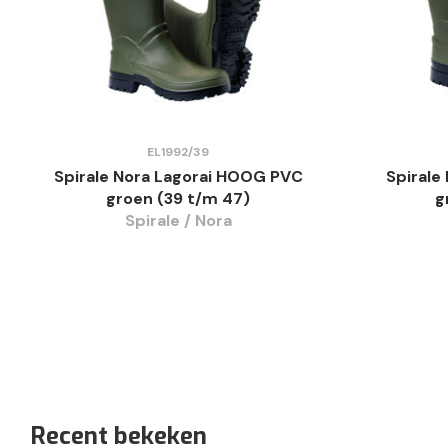
EL1992/39
Spirale Nora Lagorai HOOG PVC
Spirale
groen (39 t/m 47)
g
Spirale / Nora
Recent bekeken