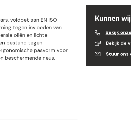
Kunnen wij
rs, voldoet aan EN ISO
ming tegen invloeden van
Bekijk onz
rale oliën en lichte
l en bestand tegen
Bekijk de 
 ergonomische pasvorm voor
Stuur ons 
een beschermende neus.