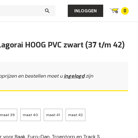
0
INLOGGEN
 Lagorai HOOG PVC zwart (37 t/m 42)
pprijzen en bestellen moet u
ingelogd
zijn
maat 39
maat 40
maat 41
maat 42
er voor Baak, Euro-Dan, Troentorp en Track S