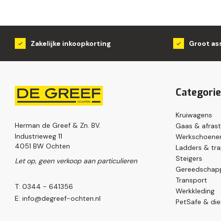
Zakelijke inkoopkorting
Groot as
Categori
Kruiwagens
Herman de Greef & Zn. BV.
Gaas & afrast
Industrieweg 11
Werkschoenen
4051 BW Ochten
Ladders & tr
Steigers
Let op, geen verkoop aan particulieren
Gereedschap
Transport
T: 0344 - 641356
Werkkleding
E:
info@degreef-ochten.nl
PetSafe & die