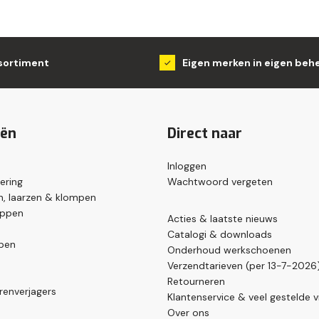
sortiment
Eigen merken in eigen beh
eën
Direct naar
Inloggen
ering
Wachtwoord vergeten
, laarzen & klompen
appen
Acties & laatste nieuws
Catalogi & downloads
pen
Onderhoud werkschoenen
Verzendtarieven (per 13-7-2026
Retourneren
renverjagers
Klantenservice & veel gestelde 
Over ons