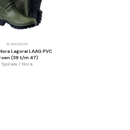
EL19420/39
 Nora Lagorai LAAG PVC
roen (39 t/m 47)
Spirale / Nora