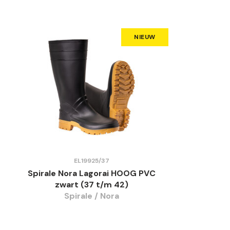
NIEUW
EL19925/37
Spirale Nora Lagorai HOOG PVC
zwart (37 t/m 42)
Spirale / Nora