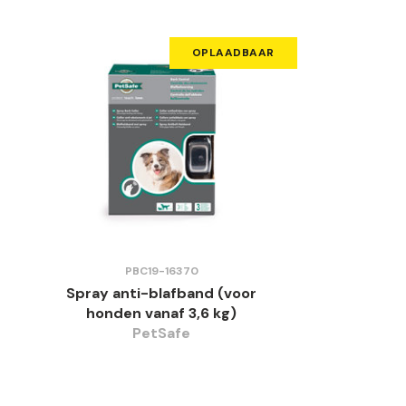
OPLAADBAAR
PBC19-16370
Spray anti-blafband (voor
honden vanaf 3,6 kg)
PetSafe