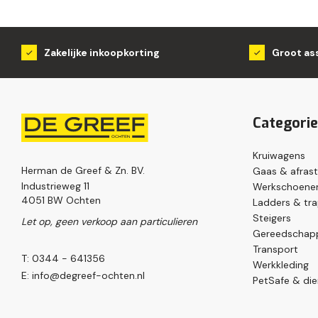
Zakelijke inkoopkorting
Groot as
Categori
Kruiwagens
Herman de Greef & Zn. BV.
Gaas & afrast
Industrieweg 11
Werkschoenen
4051 BW Ochten
Ladders & tr
Steigers
Let op, geen verkoop aan particulieren
Gereedschap
Transport
T: 0344 - 641356
Werkkleding
E:
info@degreef-ochten.nl
PetSafe & die