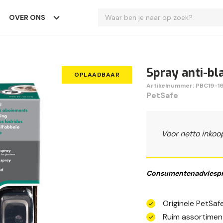
OVER ONS
Spray anti-bl
OPLAADBAAR
Artikelnummer: PBC19-1
PetSafe
Voor netto inkoo
Consumentenadviespri
Originele PetSa
Ruim assortimen