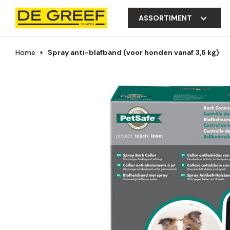
ASSORTIMENT
Home
Spray anti-blafband (voor honden vanaf 3,6 kg)