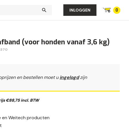
0
INLOGGEN
afband (voor honden vanaf 3,6 kg)
6370
pprijzen en bestellen moet u
ingelogd
zijn
js €88,75 incl. BTW
fe en Weitech producten
t