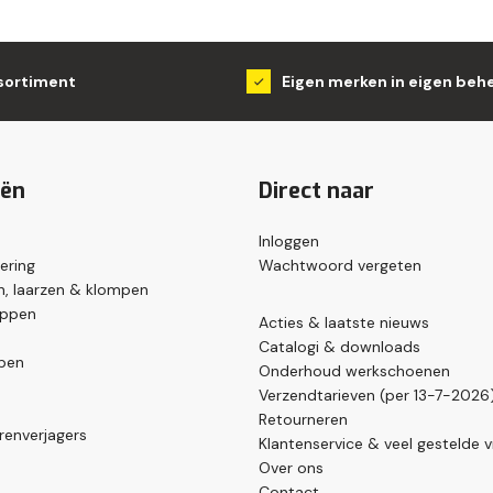
sortiment
Eigen merken in eigen beh
eën
Direct naar
Inloggen
ering
Wachtwoord vergeten
, laarzen & klompen
appen
Acties & laatste nieuws
Catalogi & downloads
pen
Onderhoud werkschoenen
Verzendtarieven (per 13-7-2026
Retourneren
renverjagers
Klantenservice & veel gestelde 
Over ons
Contact