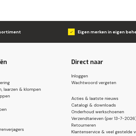
sortiment
Eigen merken in eigen beh
eën
Direct naar
Inloggen
ering
Wachtwoord vergeten
, laarzen & klompen
appen
Acties & laatste nieuws
Catalogi & downloads
pen
Onderhoud werkschoenen
Verzendtarieven (per 13-7-2026
Retourneren
renverjagers
Klantenservice & veel gestelde 