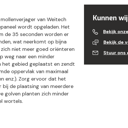
Kunnen wij
 mollenverjager van Weitech
epaneel wordt opgeladen. Het
Bekijk onz
 Om de 35 seconden worden er
nden, wat neerkomt op bijna
Bekijk de 
 zich niet meer goed oriënteren
Stuur ons 
op weg naar een minder
n het gebied geplaatst en zendt
ermde oppervlak van maximaal
en enz.). Zorg ervoor dat het
r bij de plaatsing van meerdere
De golven planten zich minder
l wortels.