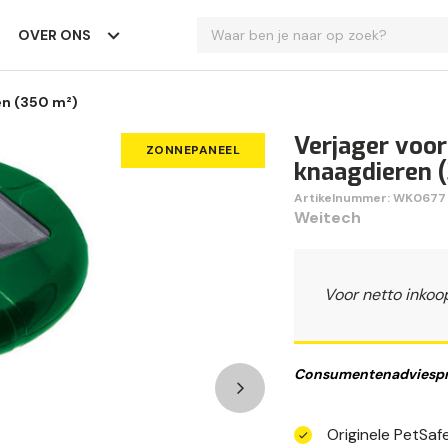
OVER ONS
en (350 m²)
Verjager voo
ZONNEPANEEL
knaagdieren 
Artikelnummer: WK0677
Weitech
Voor netto inkoo
Consumentenadviespri
Originele PetSa