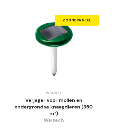
ZONNEPANEEL
WK0677
Verjager voor mollen en
ondergrondse knaagdieren (350
m²)
Weitech