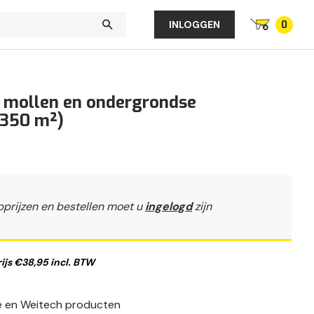
0
INLOGGEN
r mollen en ondergrondse
(350 m²)
pprijzen en bestellen moet u
ingelogd
zijn
js €38,95 incl. BTW
fe en Weitech producten