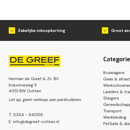
Zakelijke inkoopkorting
Groot as
Categori
Kruiwagens
Herman de Greef & Zn. BV.
Gaas & afrast
Industrieweg 11
Werkschoenen
4051 BW Ochten
Ladders & tr
Steigers
Let op, geen verkoop aan particulieren
Gereedschap
Transport
T: 0344 - 641356
Werkkleding
E:
info@degreef-ochten.nl
PetSafe & die