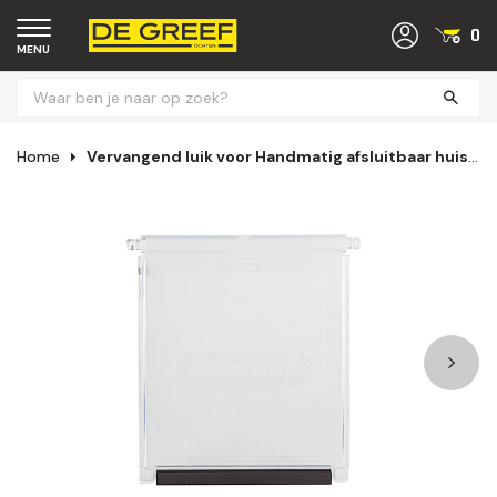
0
MENU
Home
Vervangend luik voor Handmatig afsluitbaar huisdierluik (S)