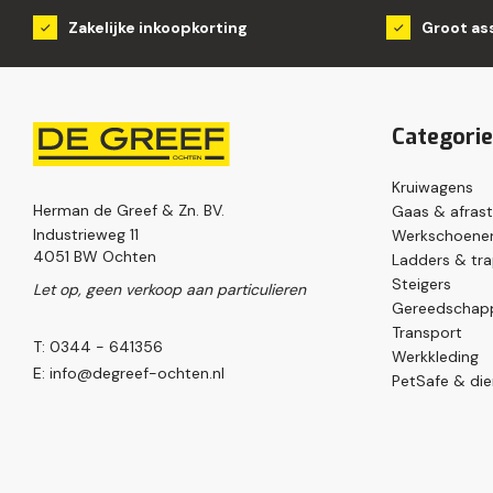
Zakelijke inkoopkorting
Groot as
Categori
Kruiwagens
Herman de Greef & Zn. BV.
Gaas & afrast
Industrieweg 11
Werkschoenen
4051 BW Ochten
Ladders & tr
Steigers
Let op, geen verkoop aan particulieren
Gereedschap
Transport
T: 0344 - 641356
Werkkleding
E:
info@degreef-ochten.nl
PetSafe & die