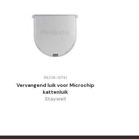
PAC19-12741
Vervangend luik voor Microchip
kattenluik
Staywell