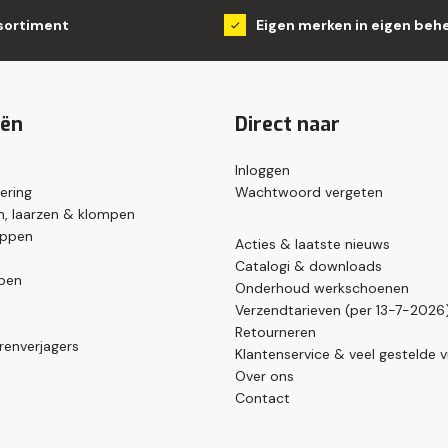
sortiment
Eigen merken in eigen beh
eën
Direct naar
Inloggen
ering
Wachtwoord vergeten
, laarzen & klompen
appen
Acties & laatste nieuws
Catalogi & downloads
pen
Onderhoud werkschoenen
Verzendtarieven (per 13-7-2026
Retourneren
renverjagers
Klantenservice & veel gestelde 
Over ons
Contact