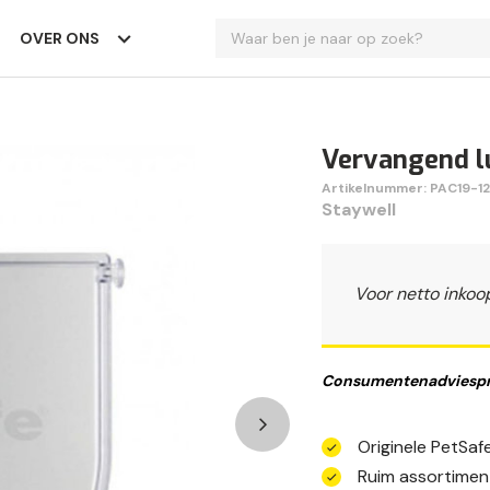
OVER ONS
Vervangend lu
Artikelnummer: PAC19-12
Staywell
Voor netto inkoo
Consumentenadviespri
Originele PetSa
Ruim assortimen