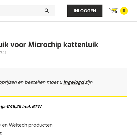
0
INLOGGEN
ik voor Microchip kattenluik
741
pprijzen en bestellen moet u
ingelogd
zijn
js €46,25 incl. BTW
fe en Weitech producten
t