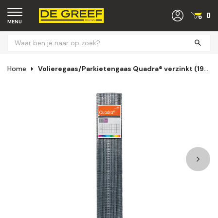
0
MENU
Home
Volieregaas/Parkietengaas Quadra® verzinkt (19x1,45 mm) 61 t/m 122 cm