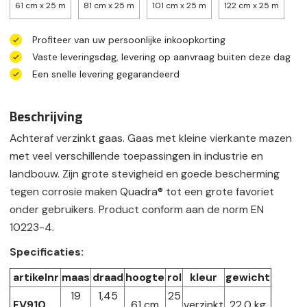
61 cm x 25 m
81 cm x 25 m
101 cm x 25 m
122 cm x 25 m
Profiteer van uw persoonlijke inkoopkorting
Vaste leveringsdag, levering op aanvraag buiten deze dag
Een snelle levering gegarandeerd
Beschrijving
Achteraf verzinkt gaas. Gaas met kleine vierkante mazen
met veel verschillende toepassingen in industrie en
landbouw. Zijn grote stevigheid en goede bescherming
tegen corrosie maken Quadra® tot een grote favoriet
onder gebruikers. Product conform aan de norm EN
10223-4.
Specificaties:
artikelnr
maas
draad
hoogte
rol
kleur
gewicht
19
1,45
25
FV910
61 cm
verzinkt
22,0 kg