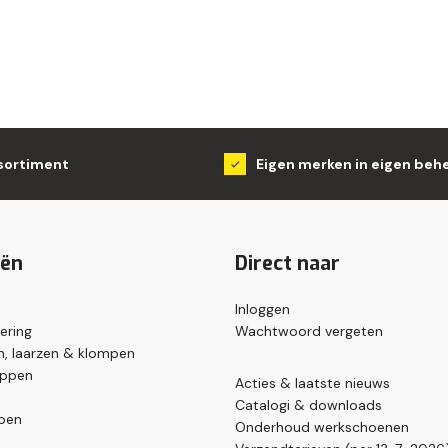
sortiment
Eigen merken in eigen beh
eën
Direct naar
Inloggen
ering
Wachtwoord vergeten
, laarzen & klompen
appen
Acties & laatste nieuws
Catalogi & downloads
pen
Onderhoud werkschoenen