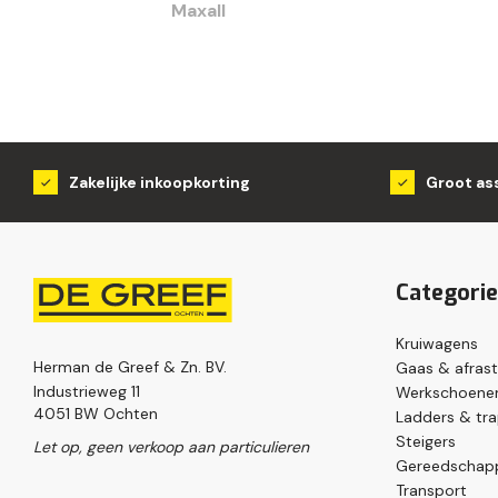
Maxall
Zakelijke inkoopkorting
Groot as
Categori
Kruiwagens
Herman de Greef & Zn. BV.
Gaas & afrast
Industrieweg 11
Werkschoenen
4051 BW Ochten
Ladders & tr
Steigers
Let op, geen verkoop aan particulieren
Gereedschap
Transport