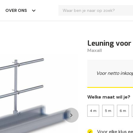
OVER ONS
Leuning voor
Maxall
Voor netto inkoo
Welke maat wil je?
4 m
5 m
6 m
Voor elke klus e