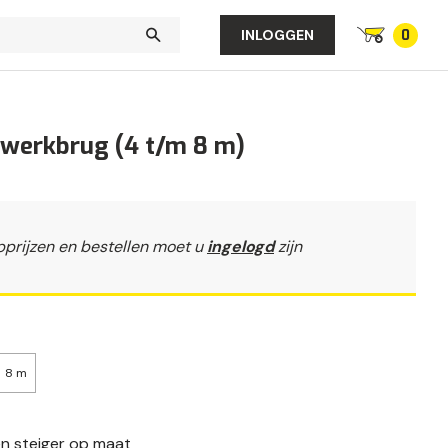
0
INLOGGEN
 werkbrug (4 t/m 8 m)
pprijzen en bestellen moet u
ingelogd
zijn
8 m
en steiger op maat