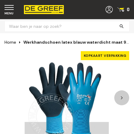
0
MENU
Home
Werkhandschoen latex blauw waterdicht maat 9 t/m 11 (per paar gelabeld)
KOPKAART VERPAKKING