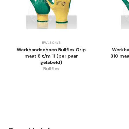
EWL304/8
Werkhandschoen Bullflex Grip
Werkha
maat 8 t/m 11 (per paar
310 maa
gelabeld)
Bullflex