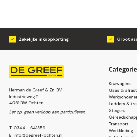
Zakelijke inkoopkorting
Groot as
Categori
Kruiwagens
Herman de Greef & Zn. BV.
Gaas & afrast
Industrieweg 11
Werkschoenen
4051 BW Ochten
Ladders & tr
Steigers
Let op, geen verkoop aan particulieren
Gereedschap
Transport
T: 0344 - 641356
Werkkleding
E:
info@degreef-ochten.nl