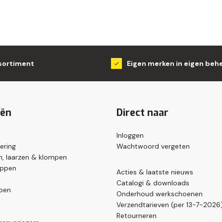
sortiment
Eigen merken in eigen beh
eën
Direct naar
Inloggen
ering
Wachtwoord vergeten
, laarzen & klompen
appen
Acties & laatste nieuws
Catalogi & downloads
pen
Onderhoud werkschoenen
Verzendtarieven (per 13-7-2026
Retourneren