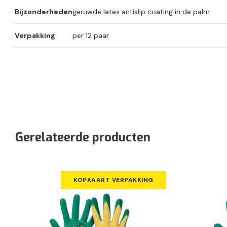
Bijzonderheden
geruwde latex antislip coating in de palm
Verpakking
per 12 paar
Gerelateerde producten
KOPKAART VERPAKKING