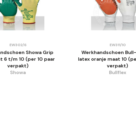
EW302/6
EW311/10
ndschoen Showa Grip
Werkhandschoen Bull-
t 6 t/m 10 (per 10 paar
latex oranje maat 10 (pe
verpakt)
verpakt)
Showa
Bullflex