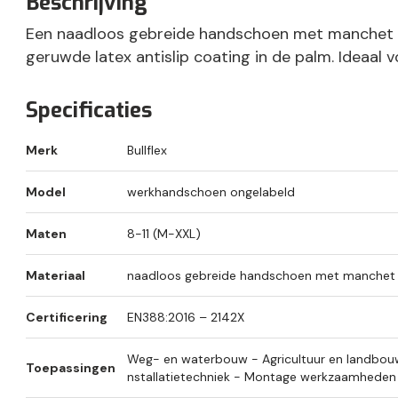
Beschrijving
Een naadloos gebreide handschoen met manchet 
geruwde latex antislip coating in de palm. Ideaa
Specificaties
Merk
Bullflex
Model
werkhandschoen ongelabeld
Maten
8-11 (M-XXL)
Materiaal
naadloos gebreide handschoen met manchet 
Certificering
EN388:2016 – 2142X
Weg- en waterbouw - Agricultuur en landbouw 
Toepassingen
nstallatietechniek - Montage werkzaamhede