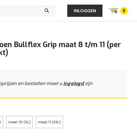
0
INLOGGEN
n Bullflex Grip maat 8 t/m 11 (per
kt)
pprijzen en bestellen moet u
ingelogd
zijn
)
maat 10 (XL)
maat 11 (XXL)