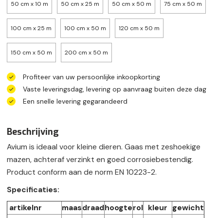
50 cm x 10 m
50 cm x 25 m
50 cm x 50 m
75 cm x 50 m
100 cm x 25 m
100 cm x 50 m
120 cm x 50 m
150 cm x 50 m
200 cm x 50 m
Profiteer van uw persoonlijke inkoopkorting
Vaste leveringsdag, levering op aanvraag buiten deze dag
Een snelle levering gegarandeerd
Beschrijving
Avium is ideaal voor kleine dieren. Gaas met zeshoekige
mazen, achteraf verzinkt en goed corrosiebestendig.
Product conform aan de norm EN 10223-2.
Specificaties:
artikelnr
maas
draad
hoogte
rol
kleur
gewicht