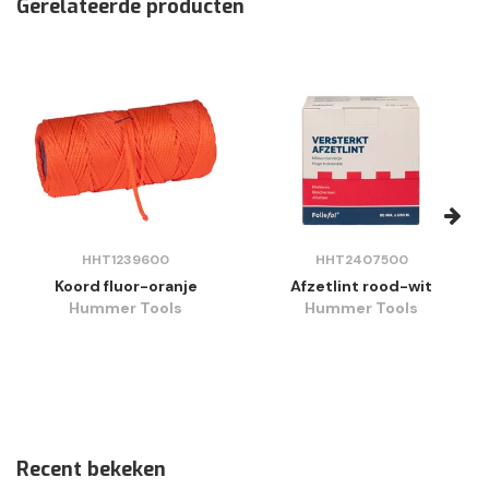
Gerelateerde producten
HHT1239600
HHT2407500
Koord fluor-oranje
Afzetlint rood-wit
Hummer Tools
Hummer Tools
Recent bekeken