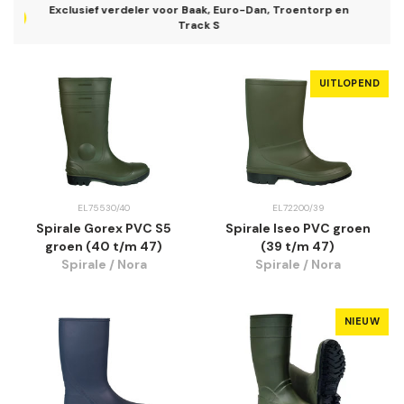
 en
Baak met GO & RELAX systeem (patent)
UITLOPEND
EL75530/40
EL72200/39
Spirale Gorex PVC S5
Spirale Iseo PVC groen
groen (40 t/m 47)
(39 t/m 47)
Spirale / Nora
Spirale / Nora
NIEUW