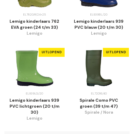
EL762GR/24+25
EL939BL/20
Lemigo kinderlaars 762
Lemigo kinderlaars 939
EVA groen (24 t/m 33)
PVC blauw (20 t/m 30)
Lemigo
Lemigo
UITLOPEND
UITLOPEND
EL939LG/20
EL72016/40
Lemigo kinderlaars 939
Spirale Como PVC
PVC lichtgroen (20 t/m
groen (39 t/m 47)
30)
Spirale / Nora
Lemigo