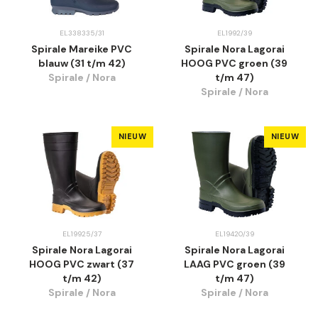
EL338335/31
EL1992/39
Spirale Mareike PVC
Spirale Nora Lagorai
blauw (31 t/m 42)
HOOG PVC groen (39
Spirale / Nora
t/m 47)
Spirale / Nora
NIEUW
NIEUW
EL19925/37
EL19420/39
Spirale Nora Lagorai
Spirale Nora Lagorai
HOOG PVC zwart (37
LAAG PVC groen (39
t/m 42)
t/m 47)
Spirale / Nora
Spirale / Nora